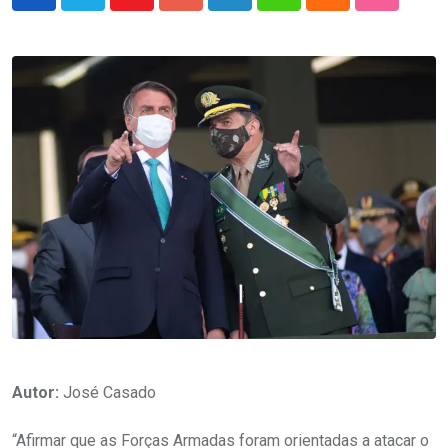
Youtube
Google+
LinkedIn
Whatsapp
Cloud
StumbleU
Autor:
José Casado
“Afirmar que as Forças Armadas foram orientadas a atacar o