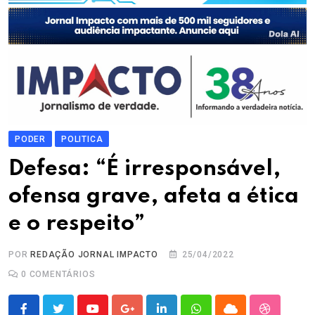
PODER
POLITICA
Defesa: “É irresponsável,
ofensa grave, afeta a ética
e o respeito”
POR
REDAÇÃO JORNAL IMPACTO
25/04/2022
0
COMENTÁRIOS