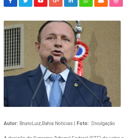
Youtube
Google+
LinkedIn
Whatsapp
Cloud
StumbleU
Autor:
BrunoLuiz,Bahia Noticias |
Foto:
Divulgação