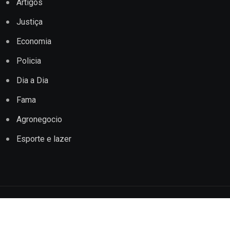
Artigos
Justiça
Economia
Policia
Dia a Dia
Fama
Agronegocio
Esporte e lazer
Copyright © 2022 Jornal Impacto Conquista. Todos os
direitos reservados