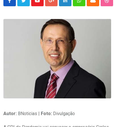
Youtube
Google+
LinkedIn
Whatsapp
Cloud
StumbleU
Autor:
BNoticias |
Foto:
Divulgação