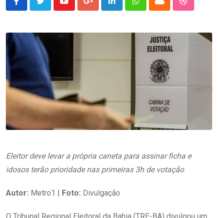
Youtube
Google+
LinkedIn
Whatsapp
Cloud
StumbleU
Eleitor deve levar a própria caneta para assinar ficha e
idosos terão prioridade nas primeiras 3h de votação
Autor:
Metro1 |
Foto:
Divulgação
O Tribunal Regional Eleitoral da Bahia (TRE-BA) divulgou um