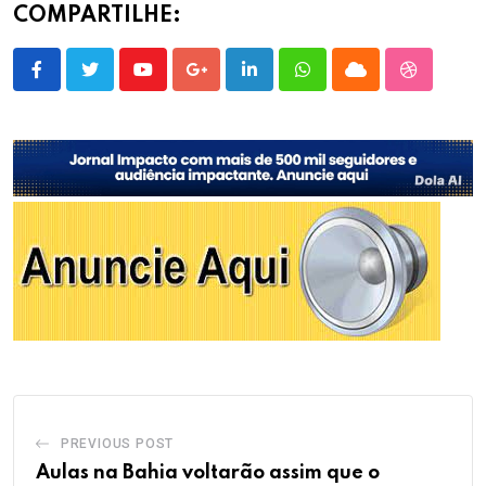
COMPARTILHE:
Youtube
Google+
LinkedIn
Whatsapp
Cloud
StumbleU
PREVIOUS POST
Aulas na Bahia voltarão assim que o