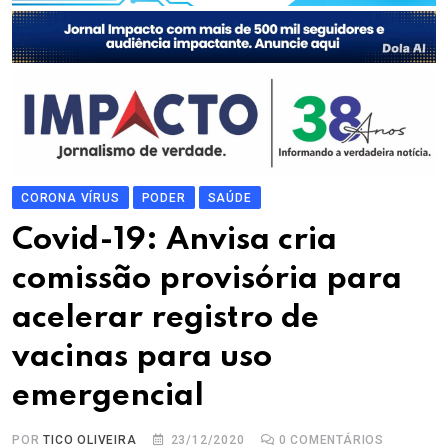
CORONA VÍRUS
PODER
SAÚDE
Covid-19: Anvisa cria
comissão provisória para
acelerar registro de
vacinas para uso
emergencial
POR
TICO OLIVEIRA
23/12/2020
0
COMENTÁRIOS