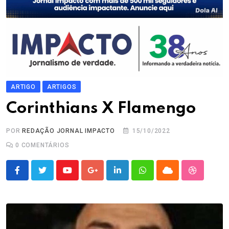
ARTIGO
ARTIGOS
Corinthians X Flamengo
POR
REDAÇÃO JORNAL IMPACTO
15/10/2022
0
COMENTÁRIOS
Youtube
Google+
LinkedIn
Whatsapp
Cloud
StumbleU