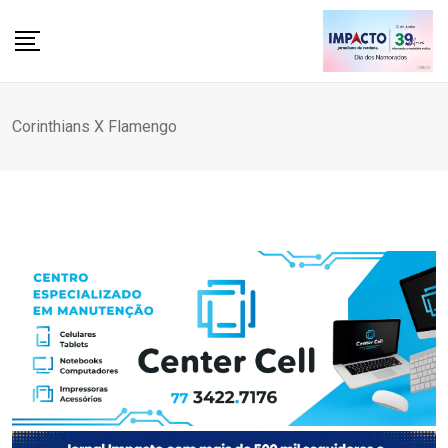
Skip
to
content
Corinthians X Flamengo