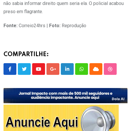
não sabia informar direito quem seria ela. O policial acabou
preso em flagrante.
Fonte:
Correio24hrs |
Foto:
Reprodução
COMPARTILHE:
Youtube
Google+
LinkedIn
Whatsapp
Cloud
StumbleU