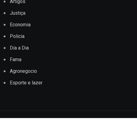
Artigos
Justiça
Economia
Policia
Dia a Dia
Fama
Agronegocio
Esporte e lazer
Copyright © 2022 Jornal Impacto Conquista. Todos os
direitos reservados