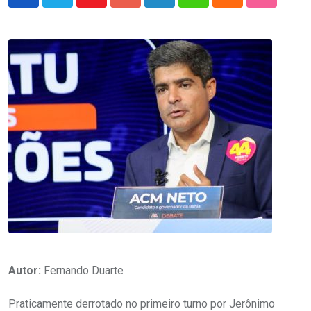
Youtube
Google+
LinkedIn
Whatsapp
Cloud
StumbleU
Autor:
Fernando Duarte
Praticamente derrotado no primeiro turno por Jerônimo