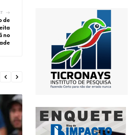
ST
o de
eita
ã no
dade