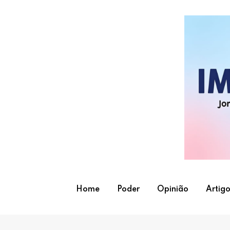
Skip
to
content
Home
Poder
Opinião
Artigo