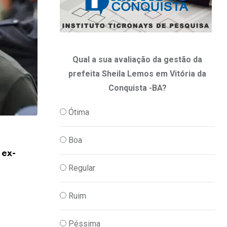
Qual a sua avaliação da gestão da
prefeita Sheila Lemos em Vitória da
Conquista -BA?
Ótima
,
,
ECONOMIA
PODER
POLITICA
Boa
 ex-
Em nova redução, Copom baixa taxa Sel
Regular
06/08/2026
Ruim
Péssima