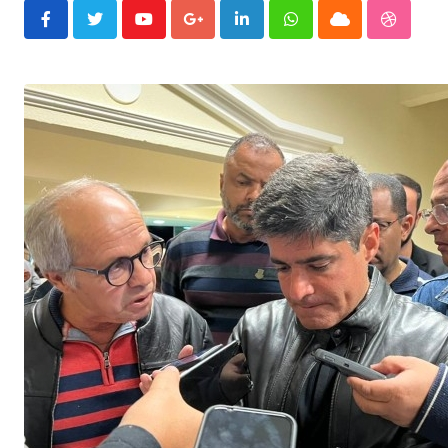
Youtube
Google+
LinkedIn
Whatsapp
Cloud
Stumble