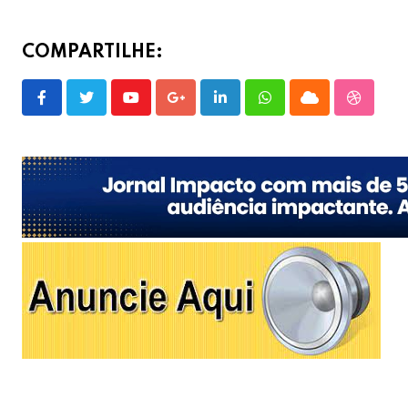
COMPARTILHE:
Youtube
Google+
LinkedIn
Whatsapp
Cloud
Stumble