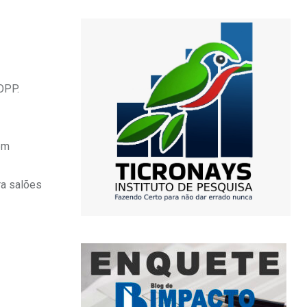
OPP.
em
ra salões