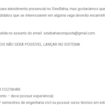
ara atendimento presencial no SineBahia, mas gostaríamos qu
didatos que se interessarem em alguma vaga deverão encaminh
endida no assunto do email:
sinebahiaconquista@gmail.com
.
OIS NÃO SERÁ POSSÍVEL LANÇAR NO SISTEMA.
R COZINHAR
nto – deve possuir experiência)
semestres de engenharia civil ou possuir curso técnico em edi