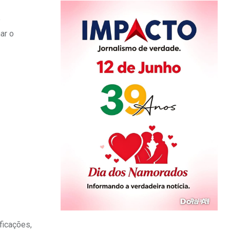
e
ar o
ficações,