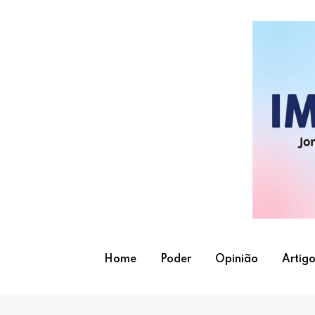
Skip
to
content
Home
Poder
Opinião
Artigo