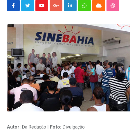
Youtube
Google+
LinkedIn
Whatsapp
Cloud
Stumble
Autor:
Da Redação |
Foto:
Divulgação