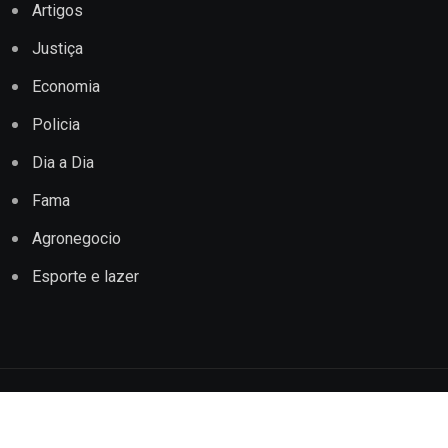
Artigos
Justiça
Economia
Policia
Dia a Dia
Fama
Agronegocio
Esporte e lazer
Copyright © 2022 Jornal Impacto Conquista. Todos os
direitos reservados