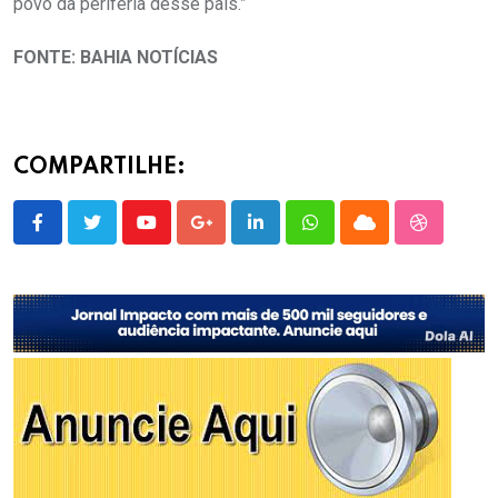
povo da periferia desse país.”
FONTE: BAHIA NOTÍCIAS
COMPARTILHE:
Youtube
Google+
LinkedIn
Whatsapp
Cloud
StumbleU