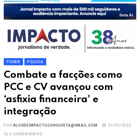
PODER
POLICIA
Combate a facções como
PCC e CV avançou com
‘asfixia financeira’ e
integração
POR
BLOGDEIMPACTOCONQUISTA@GMAIL.COM
31/05/2026
0
COMENTÁRIOS