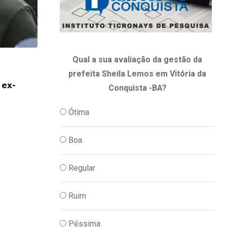
Qual a sua avaliação da gestão da
,
,
ECONOMIA
PODER
POLITICA
prefeita Sheila Lemos em Vitória da
 ex-
Em nova redução, Copom baixa taxa Sel
Conquista -BA?
06/08/2026
Ótima
Boa
Regular
Ruim
Péssima