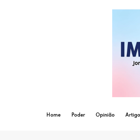
Skip
to
content
Home
Poder
Opinião
Artigo