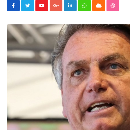
Youtube
Google+
LinkedIn
Whatsapp
Cloud
Stumble