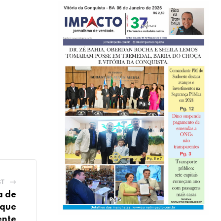
ST
a de
 que
ente