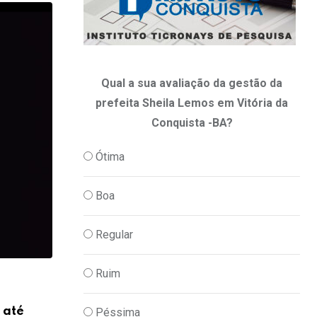
Qual a sua avaliação da gestão da
prefeita Sheila Lemos em Vitória da
Conquista -BA?
Ótima
Boa
Regular
Ruim
,
POLITICA
TV IMPACTO
 até
ACM Neto defende atendimento imedia
Péssima