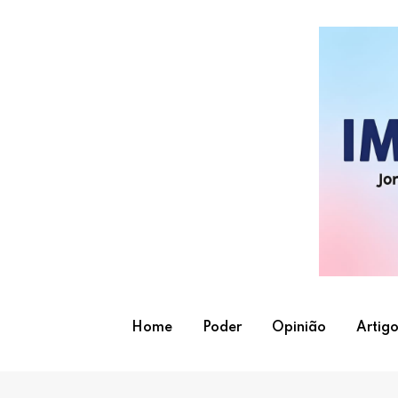
Skip
to
content
Home
Poder
Opinião
Artigo