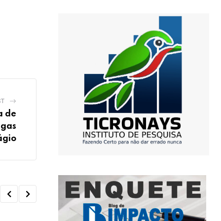
ST
a de
agas
ágio