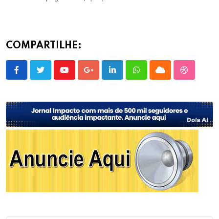
COMPARTILHE:
Youtube
Google+
LinkedIn
Whatsapp
Cloud
StumbleU