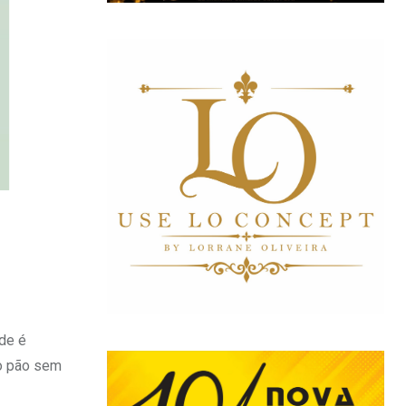
ede é
mo pão sem