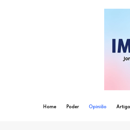
Skip
to
content
Home
Poder
Opinião
Artigo