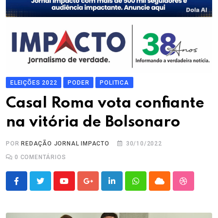
ELEIÇÕES 2022
PODER
POLITICA
Casal Roma vota confiante
na vitória de Bolsonaro
POR
REDAÇÃO JORNAL IMPACTO
30/10/2022
0
COMENTÁRIOS
Youtube
Google+
LinkedIn
Whatsapp
Cloud
StumbleU