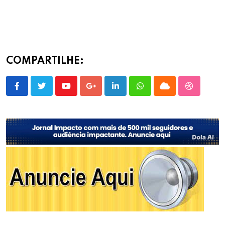
COMPARTILHE:
Youtube
Google+
LinkedIn
Whatsapp
Cloud
StumbleU