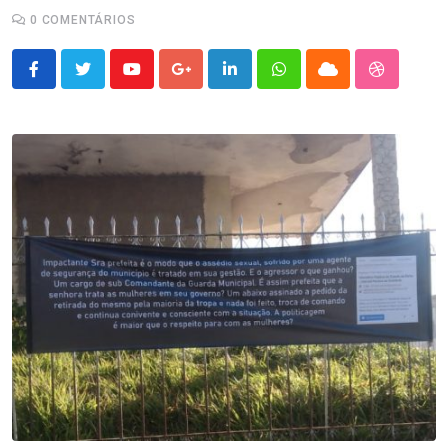
0
COMENTÁRIOS
Youtube
Google+
LinkedIn
Whatsapp
Cloud
StumbleU