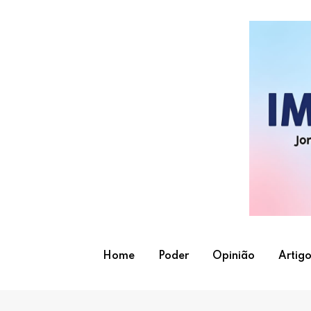
Skip
to
content
Home
Poder
Opinião
Artigo