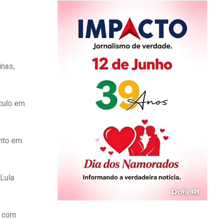
inas,
ículo em
ento em
 Lula
o com