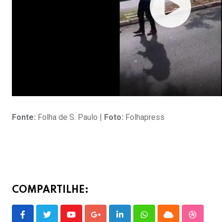
Fonte:
Folha de S. Paulo |
Foto:
Folhapress
COMPARTILHE:
Youtube
Google+
LinkedIn
Whatsapp
Cloud
Stumble