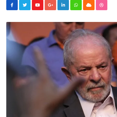
Youtube
Google+
LinkedIn
Whatsapp
Cloud
Stumble