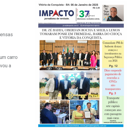
fensas
um carro
evou a