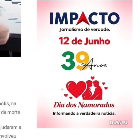
olis, na
 da morte.
ajudaram a
envolveu