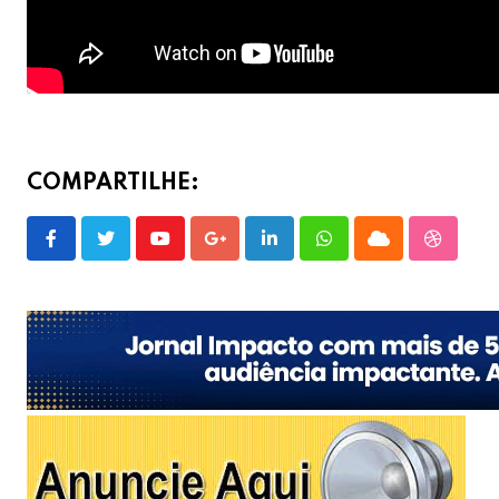
COMPARTILHE:
Youtube
Google+
LinkedIn
Whatsapp
Cloud
Stumble