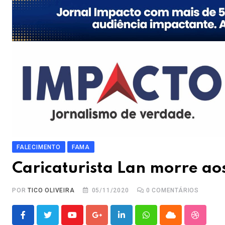
FALECIMENTO
FAMA
Caricaturista Lan morre ao
POR
TICO OLIVEIRA
05/11/2020
0
COMENTÁRIOS
Youtube
Google+
LinkedIn
Whatsapp
Cloud
Stumble