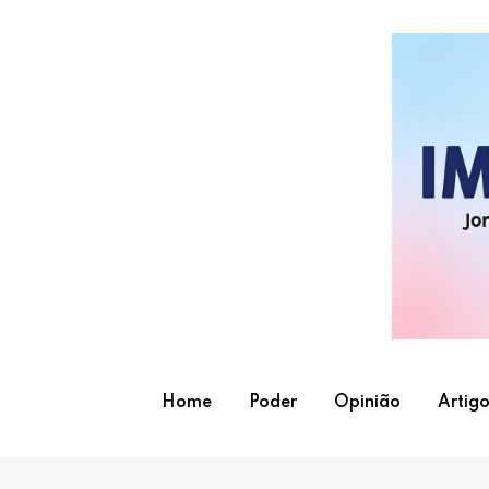
Skip
to
content
Home
Poder
Opinião
Artigo