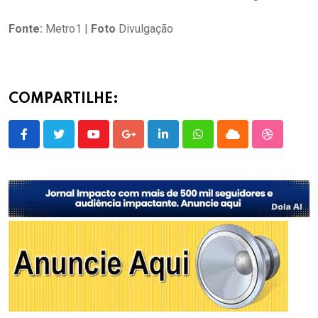
Fonte:
Metro1 |
Foto
Divulgação
COMPARTILHE:
Youtube
Google+
LinkedIn
Whatsapp
Cloud
StumbleU