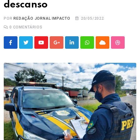
descanso
POR
REDAÇÃO JORNAL IMPACTO
20/05/2022
0
COMENTÁRIOS
Youtube
Google+
LinkedIn
Whatsapp
Cloud
StumbleU