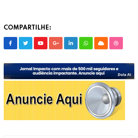
COMPARTILHE:
Youtube
Google+
LinkedIn
Whatsapp
Cloud
StumbleU