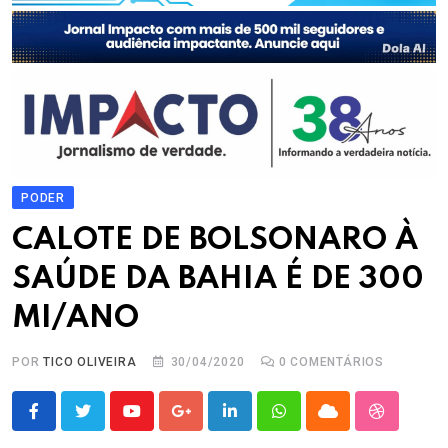
PODER
CALOTE DE BOLSONARO À
SAÚDE DA BAHIA É DE 300
MI/ANO
POR
TICO OLIVEIRA
30/04/2020
0
COMENTÁRIOS
Youtube
Google+
LinkedIn
Whatsapp
Cloud
StumbleU