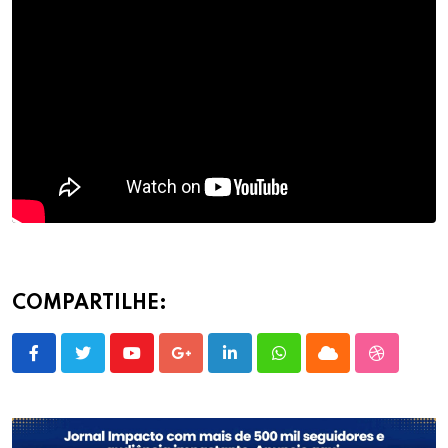
COMPARTILHE:
Youtube
Google+
LinkedIn
Whatsapp
Cloud
StumbleU