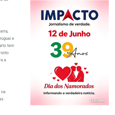
erra,
ruguai e
uarto tem
ronto
ra a
 na
as.