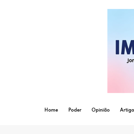
Skip
to
content
Home
Poder
Opinião
Artigo