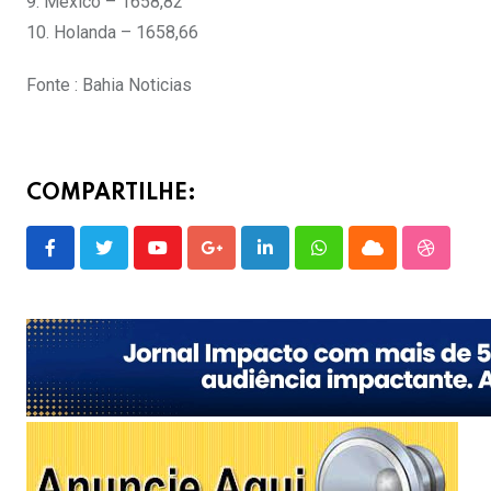
9. México – 1658,82
10. Holanda – 1658,66
Fonte : Bahia Noticias
COMPARTILHE:
Youtube
Google+
LinkedIn
Whatsapp
Cloud
Stumble