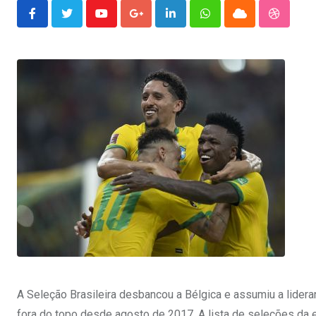
Youtube
Google+
LinkedIn
Whatsapp
Cloud
Stumble
A Seleção Brasileira desbancou a Bélgica e assumiu a lideranç
fora do topo desde agosto de 2017. A lista de seleções da 