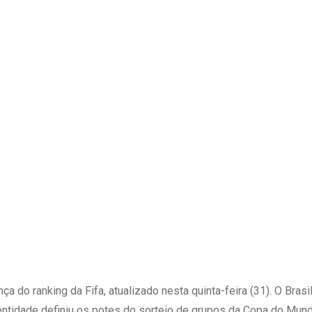
Upon
a do ranking da Fifa, atualizado nesta quinta-feira (31). O Brasi
entidade definiu os potes do sorteio de grupos da Copa do Mun