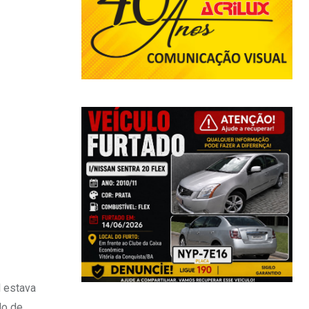
l estava
do de