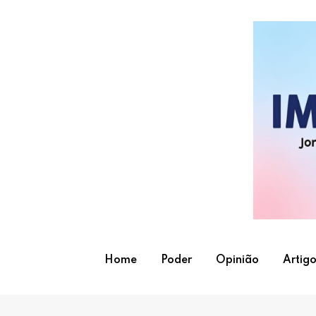
Skip
to
content
Home
Poder
Opinião
Artigo