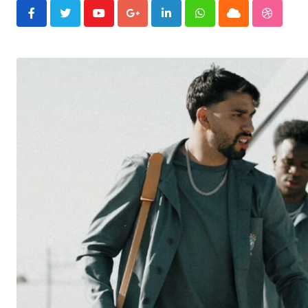
Youtube
Google+
LinkedIn
Whatsapp
Cloud
Stumble