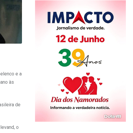
 elenco e a
cano às
asileira de
levand, o