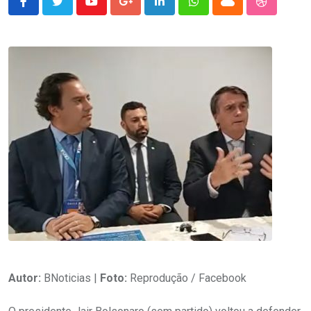
Youtube
Google+
LinkedIn
Whatsapp
Cloud
StumbleU
Autor:
BNoticias |
Foto:
Reprodução / Facebook