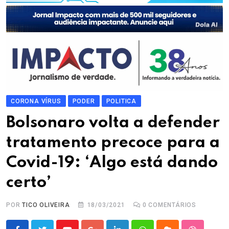
CORONA VÍRUS
PODER
POLITICA
Bolsonaro volta a defender
tratamento precoce para a
Covid-19: ‘Algo está dando
certo’
POR
TICO OLIVEIRA
18/03/2021
0
COMENTÁRIOS