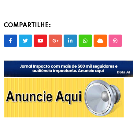
COMPARTILHE:
Youtube
Google+
LinkedIn
Whatsapp
Cloud
StumbleU