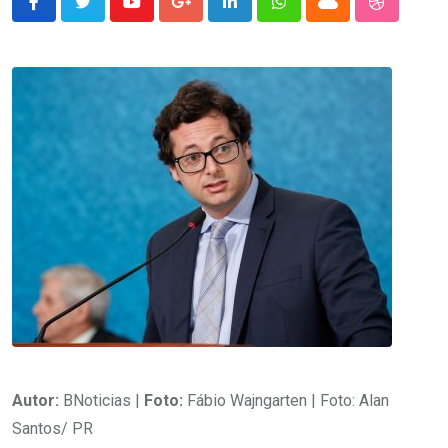
Youtube
Google+
LinkedIn
Whatsapp
Cloud
StumbleU
Autor:
BNoticias |
Foto:
Fábio Wajngarten | Foto: Alan
Santos/ PR