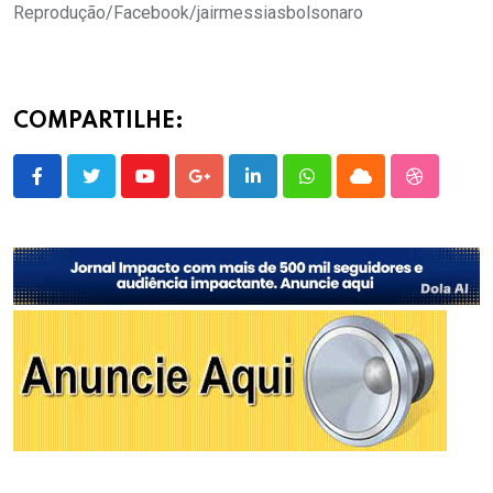
Reprodução/Facebook/jairmessiasbolsonaro
COMPARTILHE:
Youtube
Google+
LinkedIn
Whatsapp
Cloud
StumbleU