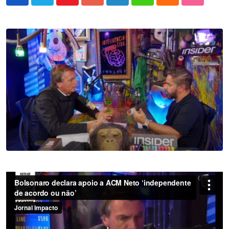
Youtube
Google+
LinkedIn
Whatsapp
Cloud
StumbleU