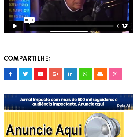
COMPARTILHE:
Youtube
Google+
LinkedIn
Whatsapp
Cloud
StumbleU