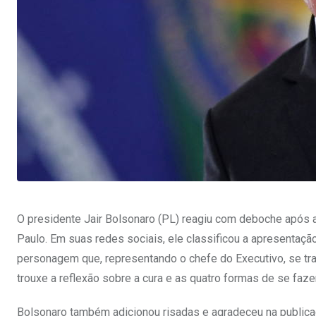
O presidente Jair Bolsonaro (PL) reagiu com deboche após
Paulo. Em suas redes sociais, ele classificou a apresentaç
personagem que, representando o chefe do Executivo, se tr
trouxe a reflexão sobre a cura e as quatro formas de se faze
Bolsonaro também adicionou risadas e agradeceu na publicaç