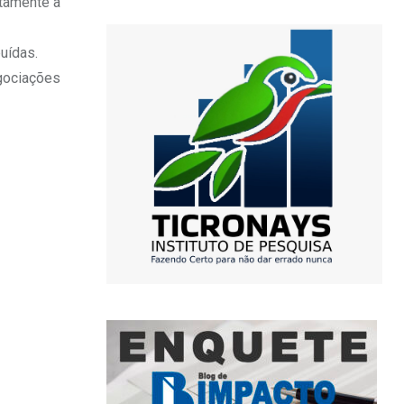
stamente a
uídas.
egociações