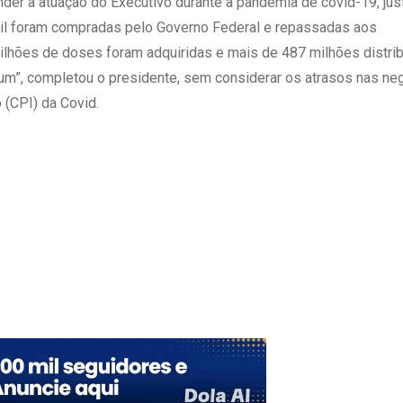
der a atuação do Executivo durante a pandemia de covid-19, ju
asil foram compradas pelo Governo Federal e repassadas aos
ilhões de doses foram adquiridas e mais de 487 milhões distrib
um”, completou o presidente, sem considerar os atrasos nas n
 (CPI) da Covid.
mbleUpon