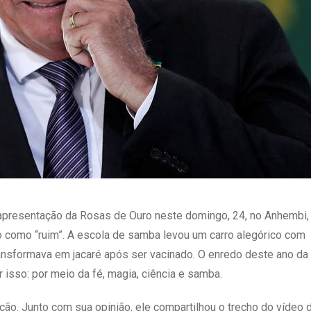
 apresentação da Rosas de Ouro neste domingo, 24, no Anhembi
ão como “ruim”. A escola de samba levou um carro alegórico com
ansformava em jacaré após ser vacinado. O enredo deste ano da
r isso: por meio da fé, magia, ciência e samba.
ão. Junto com sua opinião, ele compartilhou o trecho do vídeo d