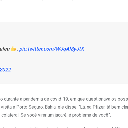
Valeu
.
pic.twitter.com/WJqAl8yJtX
 2022
ro durante a pandemia de covid-19, em que questionava os poss
isita a Porto Seguro, Bahia, ele disse: “Lá, na Pfizer, tá bem cla
colateral. Se você virar um jacaré, é problema de você”.