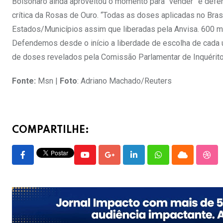
Bolsonaro ainda aproveitou o momento para “vender” e defen
crítica da Rosas de Ouro. “Todas as doses aplicadas no Br
Estados/Municípios assim que liberadas pela Anvisa. 600 m
Defendemos desde o início a liberdade de escolha de cada 
de doses revelados pela Comissão Parlamentar de Inquérito
Fonte:
Msn |
Foto
:
Adriano Machado/Reuters
COMPARTILHE:
Youtube
Google+
LinkedIn
Whatsapp
Cloud
Stu