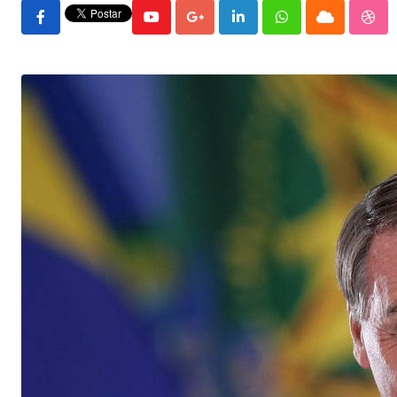
Youtube
Google+
LinkedIn
Whatsapp
Cloud
Stu