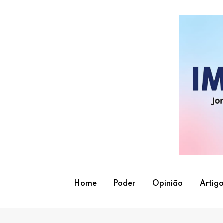
Skip
to
content
Home
Poder
Opinião
Artigo