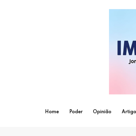
Skip
to
content
Home
Poder
Opinião
Artigo