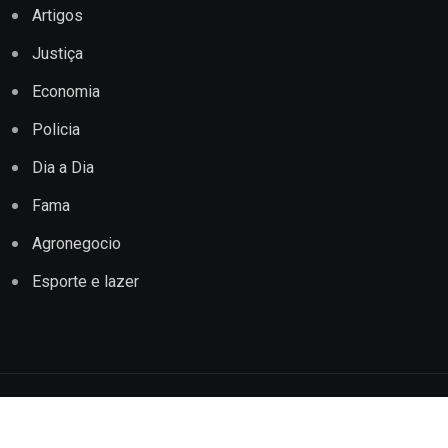
Artigos
Justiça
Economia
Policia
Dia a Dia
Fama
Agronegocio
Esporte e lazer
Copyright © 2022 Jornal Impacto Conquista. Todos os
direitos reservados