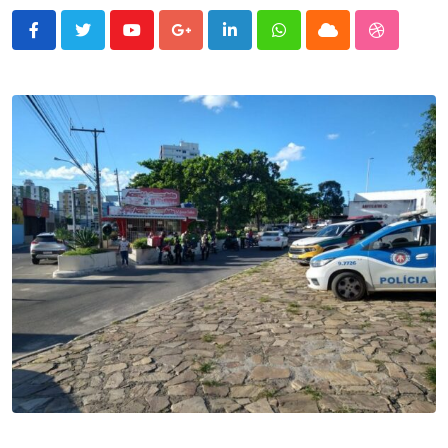
Youtube
Google+
LinkedIn
Whatsapp
Cloud
StumbleU