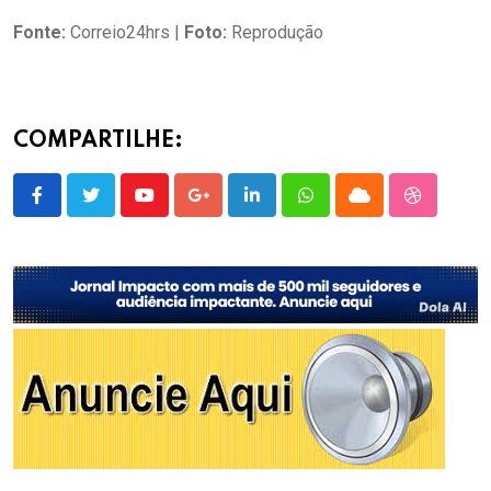
Fonte:
Correio24hrs |
Foto:
Reprodução
COMPARTILHE:
Youtube
Google+
LinkedIn
Whatsapp
Cloud
StumbleU