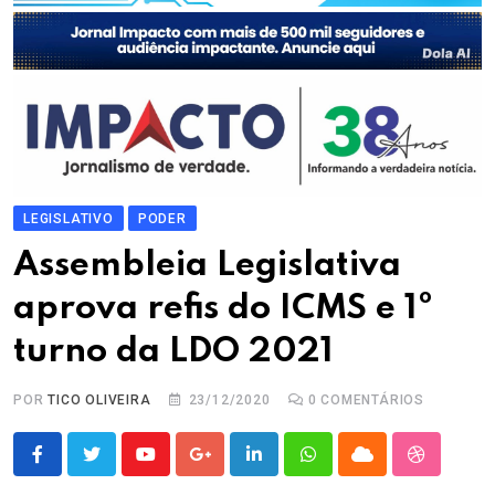
LEGISLATIVO
PODER
Assembleia Legislativa
aprova refis do ICMS e 1º
turno da LDO 2021
POR
TICO OLIVEIRA
23/12/2020
0
COMENTÁRIOS
Youtube
Google+
LinkedIn
Whatsapp
Cloud
StumbleU