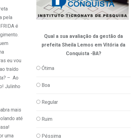
reta
a pela
SOFRIDA é
ngimento.
Qual a sua avaliação da gestão da
quem
prefeita Sheila Lemos em Vitória da
ha
Conquista -BA?
ras eu vou
Ótima
ao traído
eta? – Ao
Boa
o! Julinho
Regular
cabra mais
golando até
Ruim
rasa!
por uma
Péssima