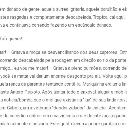
em danado de gente, aquela surreal gritaria, aquele barulhão e e
tes rasgadas e completamente descabelada. Tropica, cai aqui, le
hava e continuava correndo fazendo um escândalo danado.
 fofoqueira!
ar! – Gritava a moça se desvencilhando dos seus captores. Ent
orrendo descabelada pela rodagem em direção ao rio da ponte.
omigo… eu vou me matar! – Gritava à pleno pulmões, correndo d
você se matar vai dar um enorme desgosto pra ela. Volte aqui, 
quela renca de parentes tentando contê-la. Mariquinha era uma li
nte Antero Peixoto. Após ajeitar todo o enxoval, alugar e mobili
notícia/bomba que o mel que existia na “lua” da sua linda noiva
 Bom-Cabelo, um inveterado “desdonzelador” da cidade. Acostum
ube do sucedido entrou em uma violenta crise de infezação queb
ilateralmente o noivado. Este gesto levou a pobre garota a um