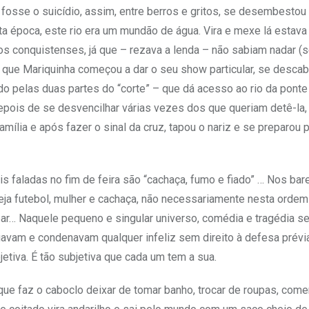
fosse o suicídio, assim, entre berros e gritos, se desembesto
ta época, este rio era um mundão de água. Vira e mexe lá estava
s conquistenses, já que – rezava a lenda – não sabiam nadar (s
sim que Mariquinha começou a dar o seu show particular, se desca
do pelas duas partes do “corte” – que dá acesso ao rio da ponte
pois de se desvencilhar várias vezes dos que queriam detê-la,
mília e após fazer o sinal da cruz, tapou o nariz e se preparou 
is faladas no fim de feira são “cachaça, fumo e fiado” … Nos bare
seja futebol, mulher e cachaça, não necessariamente nesta ordem
ar… Naquele pequeno e singular universo, comédia e tragédia s
gavam e condenavam qualquer infeliz sem direito à defesa prévi
etiva. É tão subjetiva que cada um tem a sua.
 faz o caboclo deixar de tomar banho, trocar de roupas, comer,