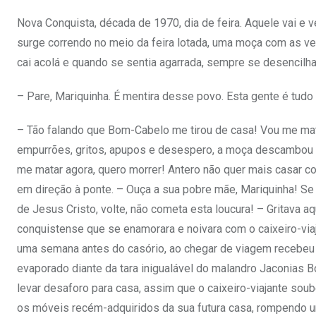
Nova Conquista, década de 1970, dia de feira. Aquele vai e v
surge correndo no meio da feira lotada, uma moça com as ves
cai acolá e quando se sentia agarrada, sempre se desencil
– Pare, Mariquinha. É mentira desse povo. Esta gente é tudo
– Tão falando que Bom-Cabelo me tirou de casa! Vou me mat
empurrões, gritos, apupos e desespero, a moça descambou c
me matar agora, quero morrer! Antero não quer mais casar c
em direção à ponte. – Ouça a sua pobre mãe, Mariquinha! Se 
de Jesus Cristo, volte, não cometa esta loucura! – Gritava a
conquistense que se enamorara e noivara com o caixeiro-viaja
uma semana antes do casório, ao chegar de viagem recebeu a 
evaporado diante da tara inigualável do malandro Jaconias
levar desaforo para casa, assim que o caixeiro-viajante so
os móveis recém-adquiridos da sua futura casa, rompendo un