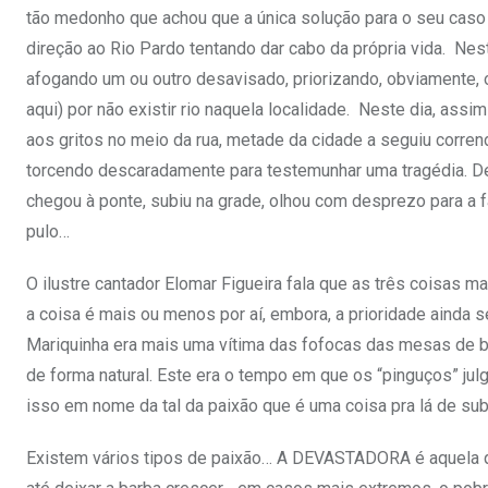
tão medonho que achou que a única solução para o seu caso 
direção ao Rio Pardo tentando dar cabo da própria vida. Nes
afogando um ou outro desavisado, priorizando, obviamente, o
aqui) por não existir rio naquela localidade. Neste dia, as
aos gritos no meio da rua, metade da cidade a seguiu corren
torcendo descaradamente para testemunhar uma tragédia. De
chegou à ponte, subiu na grade, olhou com desprezo para a fa
pulo…
O ilustre cantador Elomar Figueira fala que as três coisas ma
a coisa é mais ou menos por aí, embora, a prioridade ainda 
Mariquinha era mais uma vítima das fofocas das mesas de b
de forma natural. Este era o tempo em que os “pinguços” jul
isso em nome da tal da paixão que é uma coisa pra lá de subj
Existem vários tipos de paixão… A DEVASTADORA é aquela que