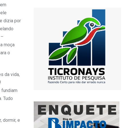
u em
 ele
e dizia por
belando
 –
 a moça
para o
s da vida,
!
e fundiam
a. Tudo
 dormir, e