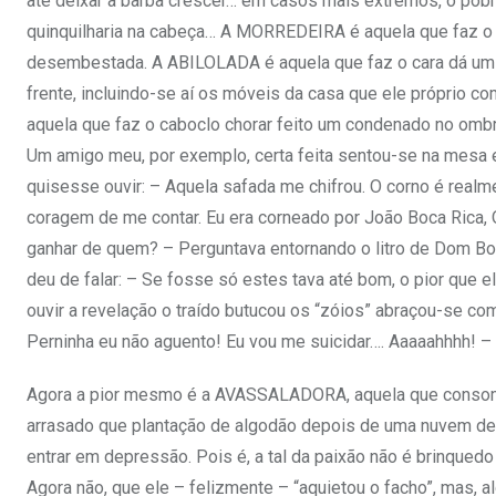
até deixar a barba crescer… em casos mais extremos, o pobr
quinquilharia na cabeça… A MORREDEIRA é aquela que faz o su
desembestada. A ABILOLADA é aquela que faz o cara dá um “c
frente, incluindo-se aí os móveis da casa que ele próprio 
aquela que faz o caboclo chorar feito um condenado no om
Um amigo meu, por exemplo, certa feita sentou-se na mesa e
quisesse ouvir: – Aquela safada me chifrou. O corno é realm
coragem de me contar. Eu era corneado por João Boca Rica, 
ganhar de quem? – Perguntava entornando o litro de Dom Bos
deu de falar: – Se fosse só estes tava até bom, o pior que e
ouvir a revelação o traído butucou os “zóios” abraçou-se co
Perninha eu não aguento! Eu vou me suicidar…. Aaaaahhhh! 
Agora a pior mesmo é a AVASSALADORA, aquela que consome
arrasado que plantação de algodão depois de uma nuvem de 
entrar em depressão. Pois é, a tal da paixão não é brinquedo
Agora não, que ele – felizmente – “aquietou o facho”, mas, 