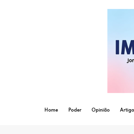
Skip
to
content
Home
Poder
Opinião
Artigo