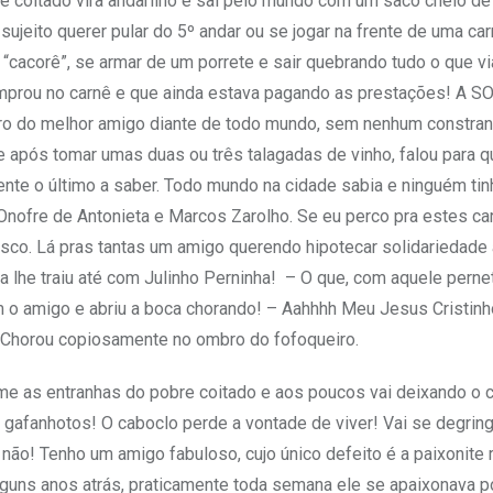
e coitado vira andarilho e sai pelo mundo com um saco cheio de
jeito querer pular do 5º andar ou se jogar na frente de uma car
acorê”, se armar de um porrete e sair quebrando tudo o que vi
comprou no carnê e que ainda estava pagando as prestações! A 
bro do melhor amigo diante de todo mundo, sem nenhum constra
 após tomar umas duas ou três talagadas de vinho, falou para 
ente o último a saber. Todo mundo na cidade sabia e ninguém tin
Onofre de Antonieta e Marcos Zarolho. Se eu perco pra estes ca
co. Lá pras tantas um amigo querendo hipotecar solidariedade 
la lhe traiu até com Julinho Perninha! – O que, com aquele pern
m o amigo e abriu a boca chorando! – Aahhhh Meu Jesus Cristinh
– Chorou copiosamente no ombro do fofoqueiro.
 as entranhas do pobre coitado e aos poucos vai deixando o 
gafanhotos! O caboclo perde a vontade de viver! Vai se degrin
 não! Tenho um amigo fabuloso, cujo único defeito é a paixonite 
alguns anos atrás, praticamente toda semana ele se apaixonava 