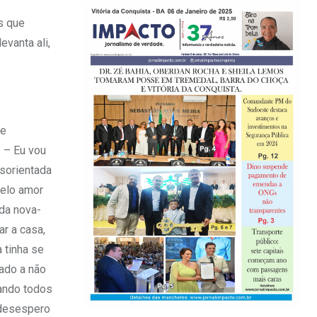
is que
vanta ali,
re
 – Eu vou
esorientada
pelo amor
nda nova-
ar a casa,
 tinha se
ado a não
rando todos
 desespero