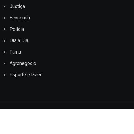
Justiça
Economia
Policia
Dia a Dia
Fama
Agronegocio
Esporte e lazer
Copyright © 2022 Jornal Impacto Conquista. Todos os
direitos reservados