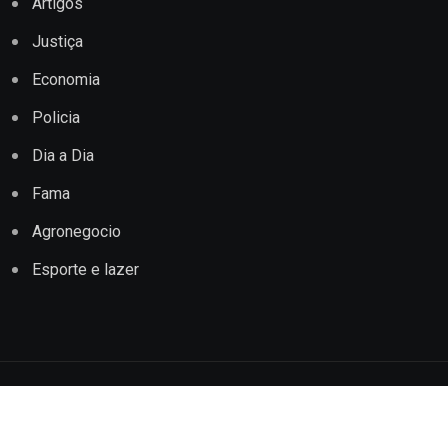
Artigos
Justiça
Economia
Policia
Dia a Dia
Fama
Agronegocio
Esporte e lazer
Copyright © 2022 Jornal Impacto Conquista. Todos os
direitos reservados