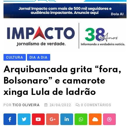
CULTURA
DIA A DIA
Arquibancada grita “fora,
Bolsonaro” e camarote
xinga Lula de ladrão
POR
TICO OLIVEIRA
24/04/2022
0
COMENTÁRIOS
Youtube
Google+
LinkedIn
Whatsapp
Cloud
StumbleU