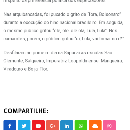
respeito da preferência política dos espectadores.
Nas arquibancadas, foi puxado o grito de “fora, Bolsonaro”
durante a execução do hino nacional brasileiro. Em seguida,
o mesmo público gritou “olê, olê, olê olá, Lula, Lula”. Nos
camarotes, porém, o público gritou “ei, Lula, vai tomar no c*”.
Desfilaram no primeiro dia na Sapucaí as escolas São
Clemente, Salgueiro, Imperatriz Leopoldinense, Mangueira,
Viradouro e Beija-Flor.
COMPARTILHE:
Youtube
Google+
LinkedIn
Whatsapp
Cloud
StumbleU