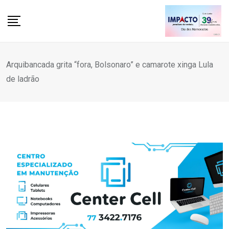
Skip
to
content
Arquibancada grita “fora, Bolsonaro” e camarote xinga Lula
de ladrão