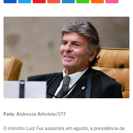
Youtube
Google+
LinkedIn
Whatsapp
Cloud
StumbleU
Foto:
Andressa Anholete/STF
O ministro Luiz Fux assumirá, em agosto, a presidência da