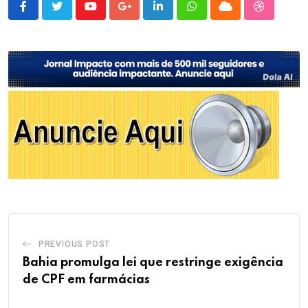
Youtube
Google+
LinkedIn
Whatsapp
Cloud
StumbleU
PREVIOUS POST
Bahia promulga lei que restringe exigência
de CPF em farmácias