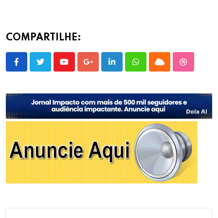
COMPARTILHE:
Youtube
Google+
LinkedIn
Whatsapp
Cloud
StumbleU