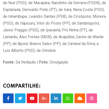
de Noé (PSD), de Macajuba; Nandinho da Serraria (PSDB), de
Esplanada; Derivaldo Pinto (PT), de Irará; Nena Costa (PSD),
de Inhambupe; Leandro Dantas (PSB), de Crisópolis; Moreira
(PSD), de Itapicuru; Vitor do Posto (PP), de Santanópolis;
Júnior Piaggio (PSD), de Ipacaetá; Pró Ninha (PT), de
Lamarão; Alex Freitas (MDB), de Acajutiba; Carine de Ataíde
(PP), de Aporá; Branco Sales (PP), de Cardeal da Silva; e
Luiz Alberto (PSD), de Olindina.
Fonte:
Da Redação |
Foto:
Divulgação
COMPARTILHE:
Youtube
Google+
LinkedIn
Whatsapp
Cloud
StumbleU