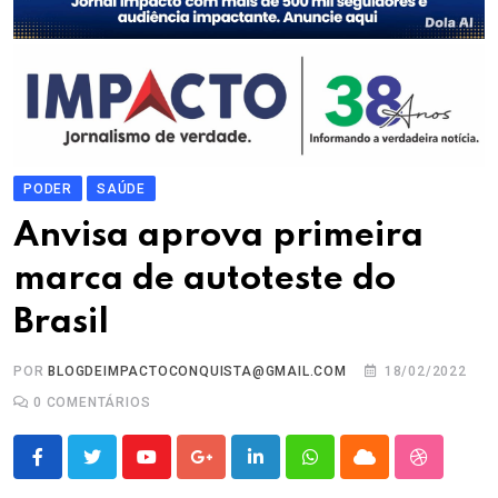
PODER
SAÚDE
Anvisa aprova primeira
marca de autoteste do
Brasil
POR
BLOGDEIMPACTOCONQUISTA@GMAIL.COM
18/02/2022
0
COMENTÁRIOS
Youtube
Google+
LinkedIn
Whatsapp
Cloud
StumbleU