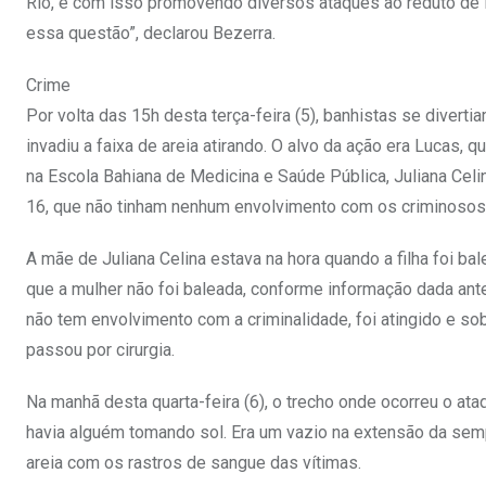
Rio, e com isso promovendo diversos ataques ao reduto de N
essa questão”, declarou Bezerra.
Crime
Por volta das 15h desta terça-feira (5), banhistas se diver
invadiu a faixa de areia atirando. O alvo da ação era Lucas, 
na Escola Bahiana de Medicina e Saúde Pública, Juliana Celina
16, que não tinham nenhum envolvimento com os criminosos,
A mãe de Juliana Celina estava na hora quando a filha foi ba
que a mulher não foi baleada, conforme informação dada an
não tem envolvimento com a criminalidade, foi atingido e sob
passou por cirurgia.
Na manhã desta quarta-feira (6), o trecho onde ocorreu o at
havia alguém tomando sol. Era um vazio na extensão da semp
areia com os rastros de sangue das vítimas.