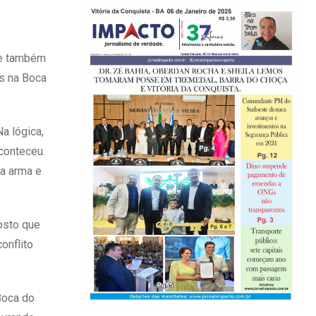
 e também
os na Boca
a lógica,
aconteceu.
ma arma e
osto que
onflito
 Boca do