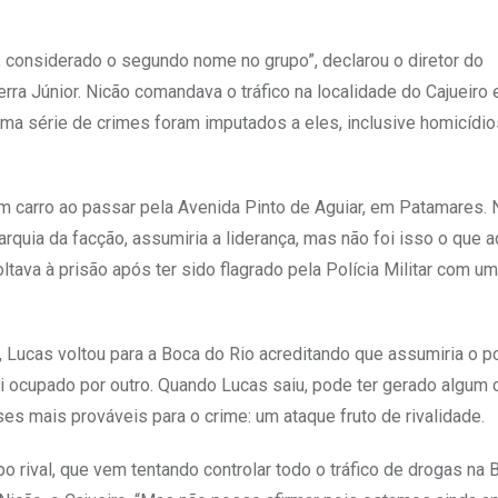
so, considerado o segundo nome no grupo”, declarou o diretor do
a Júnior. Nicão comandava o tráfico na localidade do Cajueiro
 Uma série de crimes foram imputados a eles, inclusive homicídi
arro ao passar pela Avenida Pinto de Aguiar, em Patamares. N
arquia da facção, assumiria a liderança, mas não foi isso o que 
tava à prisão após ter sido flagrado pela Polícia Militar com u
 Lucas voltou para a Boca do Rio acreditando que assumiria o p
oi ocupado por outro. Quando Lucas saiu, pode ter gerado algum c
es mais prováveis para o crime: um ataque fruto de rivalidade.
po rival, que vem tentando controlar todo o tráfico de drogas na