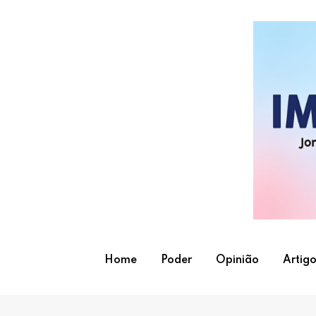
Skip
to
content
Home
Poder
Opinião
Artigo