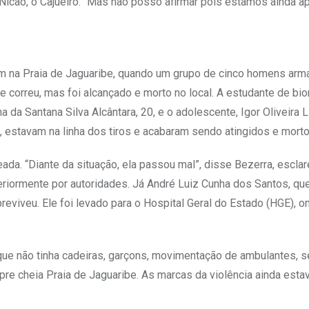
icão, o Cajueiro. “Mas não posso afirmar pois estamos ainda a
tiam na Praia de Jaguaribe, quando um grupo de cinco homens ar
que correu, mas foi alcançado e morto no local. A estudante de bi
 da Santana Silva Alcântara, 20, e o adolescente, Igor Oliveira L
 estavam na linha dos tiros e acabaram sendo atingidos e morto
leada. “Diante da situação, ela passou mal”, disse Bezerra, escl
teriormente por autoridades. Já André Luiz Cunha dos Santos, q
reviveu. Ele foi levado para o Hospital Geral do Estado (HGE), o
aque não tinha cadeiras, garçons, movimentação de ambulantes, 
re cheia Praia de Jaguaribe. As marcas da violência ainda esta