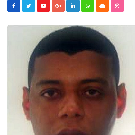
Youtube
Google+
LinkedIn
Whatsapp
Cloud
Stumble