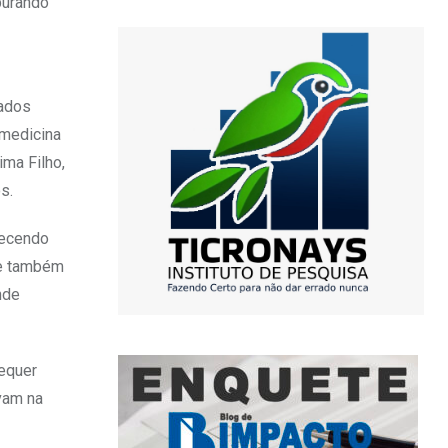
purando
mados
omedicina
ima Filho,
s.
arecendo
ue também
nde
sequer
vam na