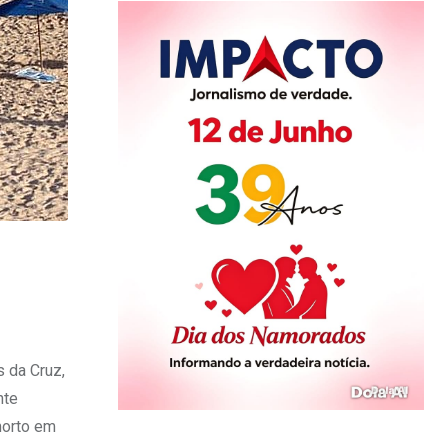
 da Cruz,
nte
morto em