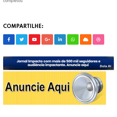
completou.
COMPARTILHE:
Youtube
Google+
LinkedIn
Whatsapp
Cloud
StumbleU