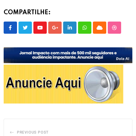
COMPARTILHE:
Youtube
Google+
LinkedIn
Whatsapp
Cloud
StumbleU
PREVIOUS POST