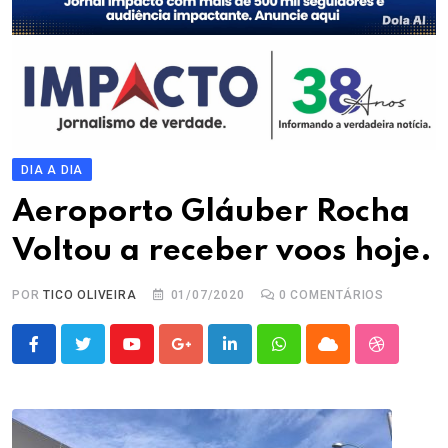
DIA A DIA
Aeroporto Gláuber Rocha
Voltou a receber voos hoje.
POR
TICO OLIVEIRA
01/07/2020
0
COMENTÁRIOS
Youtube
Google+
LinkedIn
Whatsapp
Cloud
StumbleU