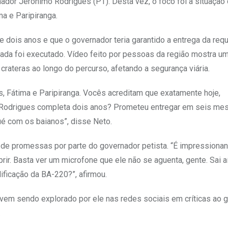
ador Jerônimo Rodrigues (PT). Desta vez, o foco foi a situação
ma e Paripiranga.
 dois anos e que o governador teria garantido a entrega da requ
ada foi executado. Vídeo feito por pessoas da região mostra u
rateras ao longo do percurso, afetando a segurança viária.
s, Fátima e Paripiranga. Vocês acreditam que exatamente hoje,
 Rodrigues completa dois anos? Prometeu entregar em seis mes
é com os baianos”, disse Neto.
 de promessas por parte do governador petista. “É impressionan
r. Basta ver um microfone que ele não se aguenta, gente. Sai a
lificação da BA-220?”, afirmou.
 vem sendo explorado por ele nas redes sociais em críticas ao 
.