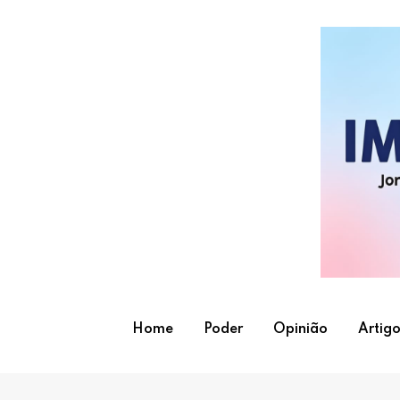
Skip
to
content
Home
Poder
Opinião
Artigo