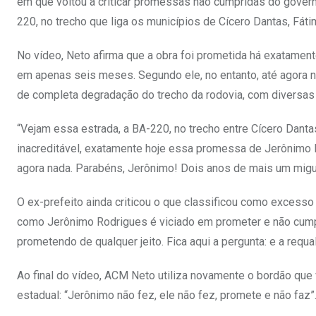
em que voltou a criticar promessas não cumpridas do govern
220, no trecho que liga os municípios de Cícero Dantas, Fáti
No vídeo, Neto afirma que a obra foi prometida há exatamente
em apenas seis meses. Segundo ele, no entanto, até agora n
de completa degradação do trecho da rodovia, com diversas c
“Vejam essa estrada, a BA-220, no trecho entre Cícero Danta
inacreditável, exatamente hoje essa promessa de Jerônimo
agora nada. Parabéns, Jerônimo! Dois anos de mais um migu
O ex-prefeito ainda criticou o que classificou como excesso
como Jerônimo Rodrigues é viciado em prometer e não cumpri
prometendo de qualquer jeito. Fica aqui a pergunta: e a requa
Ao final do vídeo, ACM Neto utiliza novamente o bordão que
estadual: “Jerônimo não fez, ele não fez, promete e não faz”