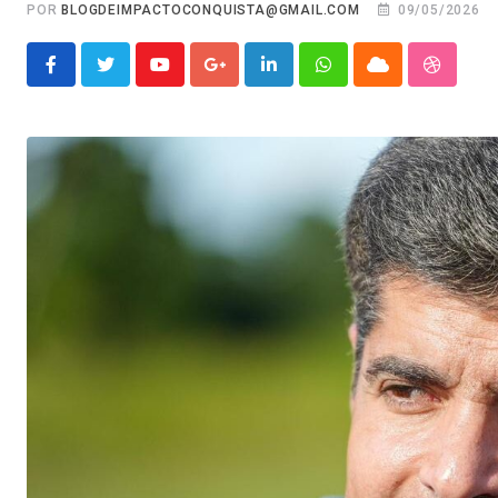
POR
BLOGDEIMPACTOCONQUISTA@GMAIL.COM
09/05/2026
Youtube
Google+
LinkedIn
Whatsapp
Cloud
Stumble