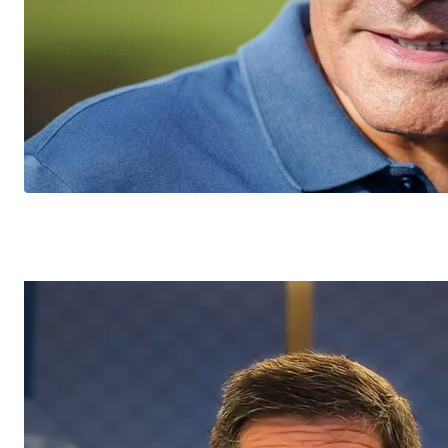
Tocador
de
vídeo