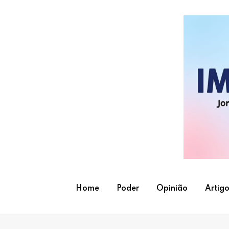
Skip
to
content
Home
Poder
Opinião
Artigo