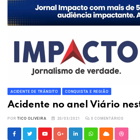
ACIDENTE DE TRÂNSITO
CONQUISTA E REGIÃO
Acidente no anel Viário ne
POR
TICO OLIVEIRA
20/03/2021
0
COMENTÁRIOS
Youtube
Google+
LinkedIn
Whatsapp
Cloud
Stumble