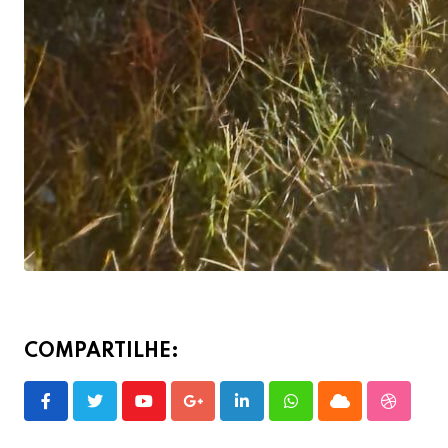
COMPARTILHE:
Youtube
Google+
LinkedIn
Whatsapp
Cloud
Stumble