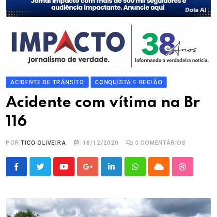
ACIDENTE DE TRÂNSITO
CONQUISTA E REGIÃO
Acidente com vítima na Br
116
POR
TICO OLIVEIRA
18/12/2020
0
COMENTÁRIOS
Youtube
Google+
LinkedIn
Whatsapp
Cloud
StumbleU