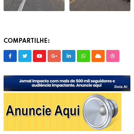
COMPARTILHE:
Youtube
Google+
LinkedIn
Whatsapp
Cloud
StumbleU